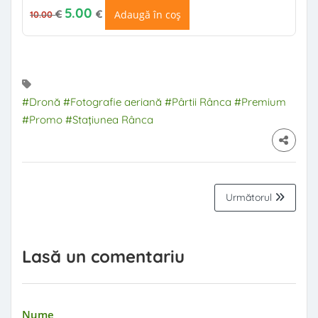
Prețul inițial a fost: 10.00 €.
Prețul curent este: 5.00 €.
5.00
€
€
Adaugă în coș
10.00
#Dronă
#Fotografie aeriană
#Pârtii Rânca
#Premium
#Promo
#Stațiunea Rânca
Următorul
Lasă un comentariu
Nume