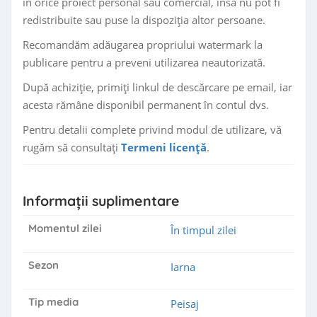
în orice proiect personal sau comercial, însă nu pot fi
redistribuite sau puse la dispoziția altor persoane.
Recomandăm adăugarea propriului watermark la
publicare pentru a preveni utilizarea neautorizată.
După achiziție, primiți linkul de descărcare pe email, iar
acesta rămâne disponibil permanent în contul dvs.
Pentru detalii complete privind modul de utilizare, vă
rugăm să consultați
Termeni licență
.
Informații suplimentare
Momentul zilei
În timpul zilei
Sezon
Iarna
Tip media
Peisaj