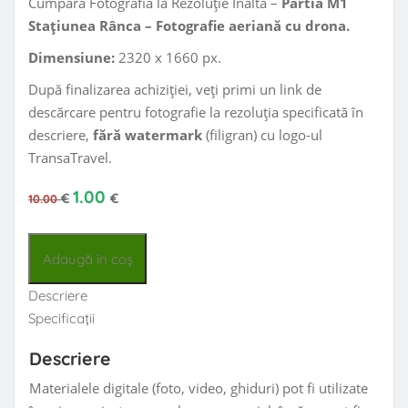
Cumpără Fotografia la Rezoluție Înaltă –
Pârtia M1
Stațiunea Rânca – Fotografie aeriană cu drona.
Dimensiune:
2320 x 1660 px.
După finalizarea achiziției, veți primi un link de
descărcare pentru fotografie la rezoluția specificată în
descriere,
fără watermark
(filigran) cu logo-ul
TransaTravel.
Prețul inițial a fost: 10.00 €.
Prețul curent este: 1.00 €.
1.00
€
€
10.00
Cantitate Pârtia M1 Stațiunea Rânca - Fotografie aeriană din
Adaugă în coș
Descriere
Specificații
Descriere
Materialele digitale (foto, video, ghiduri) pot fi utilizate