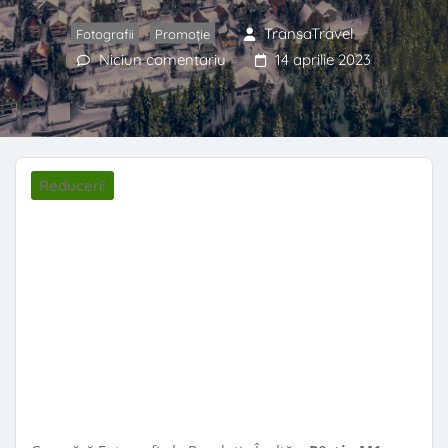
TransaTravel
Fotografii
,
Promoție
Niciun comentariu
14 aprilie 2023
Reduceri!