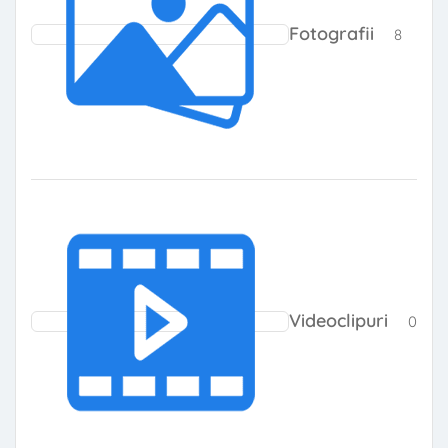
Fotografii
8
0 pr
Videoclipuri
0