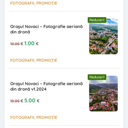
,
FOTOGRAFII
PROMOȚIE
Reduceri!
Orașul Novaci – Fotografie aeriană
din dronă
Prețul inițial a fost: 10.00 €.
Prețul curent este: 1.00 €.
1.00
€
€
10.00
,
FOTOGRAFII
PROMOȚIE
Reduceri!
Orașul Novaci – Fotografie aeriană
din dronă v1.2024
Prețul inițial a fost: 10.00 €.
Prețul curent este: 5.00 €.
5.00
€
€
10.00
,
FOTOGRAFII
PROMOȚIE