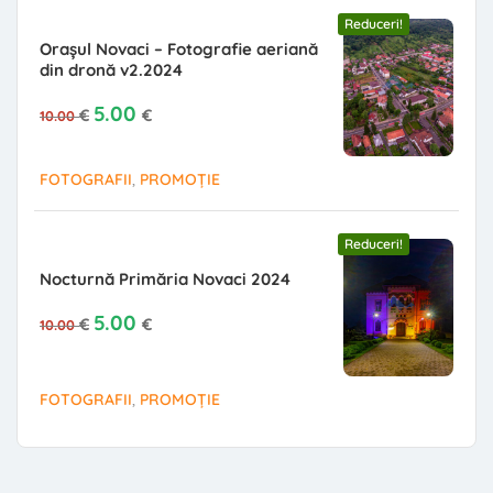
Reduceri!
Orașul Novaci – Fotografie aeriană
din dronă v2.2024
Prețul inițial a fost: 10.00 €.
Prețul curent este: 5.00 €.
5.00
€
€
10.00
,
FOTOGRAFII
PROMOȚIE
Reduceri!
Nocturnă Primăria Novaci 2024
Prețul inițial a fost: 10.00 €.
Prețul curent este: 5.00 €.
5.00
€
€
10.00
,
FOTOGRAFII
PROMOȚIE