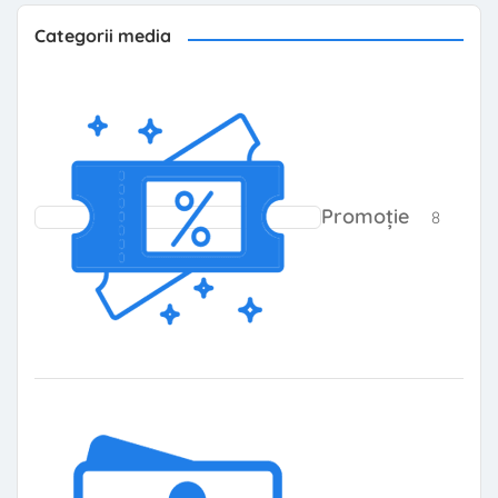
Categorii media
8 prod
Promoție
8
8 prod