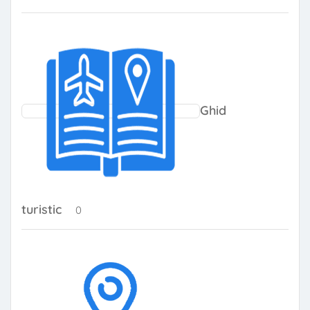
Ghid
turistic
0 produse
0