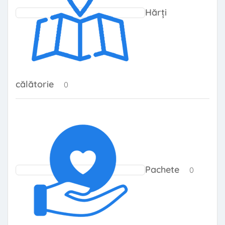
Hărți
călătorie
0 produse
0
0 produs
Pachete
0