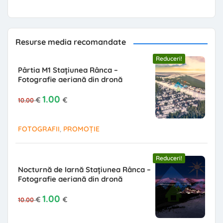
Resurse media recomandate
Reduceri!
Pârtia M1 Stațiunea Rânca –
Fotografie aeriană din dronă
Prețul inițial a fost: 10.00 €.
Prețul curent este: 1.00 €.
1.00
€
€
10.00
,
FOTOGRAFII
PROMOȚIE
Reduceri!
Nocturnă de Iarnă Stațiunea Rânca –
Fotografie aeriană din dronă
Prețul inițial a fost: 10.00 €.
Prețul curent este: 1.00 €.
1.00
€
€
10.00