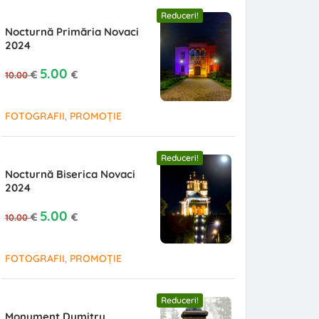
Reduceri!
Nocturnă Primăria Novaci
2024
Prețul inițial a fost: 10.00 €.
Prețul curent este: 5.00 €.
5.00
€
€
10.00
,
FOTOGRAFII
PROMOȚIE
Reduceri!
Nocturnă Biserica Novaci
2024
Prețul inițial a fost: 10.00 €.
Prețul curent este: 5.00 €.
5.00
€
€
10.00
,
FOTOGRAFII
PROMOȚIE
Reduceri!
Monument Dumitru