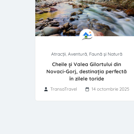
Atracții
,
Aventură
,
Faună și Natură
Cheile și Valea Gilortului din
Novaci-Gorj, destinația perfectă
în zilele toride
TransaTravel
14 octombrie 2025