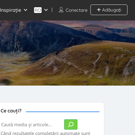
Inspirație
Adăugați
RO
Conectare
Ce cauți?
Caută
Când rezultatele completării automate sunt