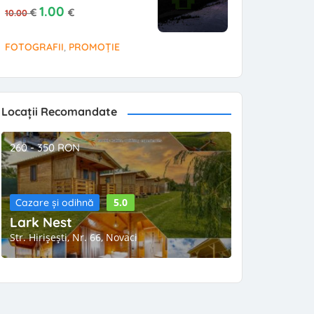
Prețul inițial a fost: 10.00 €.
Prețul curent este: 1.00 €.
1.00
€
€
10.00
,
FOTOGRAFII
PROMOȚIE
Locații Recomandate
260 - 350 RON
5.0
Cazare și odihnă
Lark Nest
Str. Hirișești, Nr. 66, Novaci