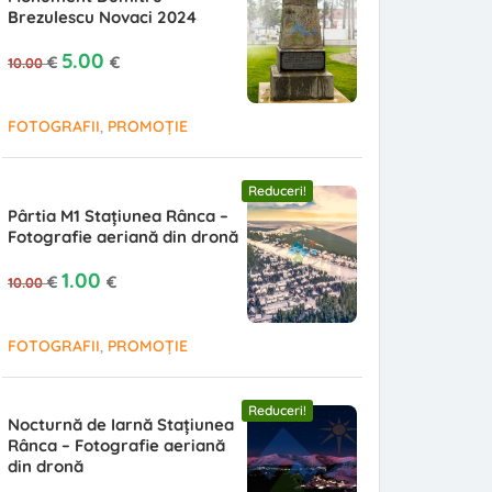
Brezulescu Novaci 2024
Prețul inițial a fost: 10.00 €.
Prețul curent este: 5.00 €.
5.00
€
€
10.00
,
FOTOGRAFII
PROMOȚIE
Reduceri!
Pârtia M1 Stațiunea Rânca –
Fotografie aeriană din dronă
Prețul inițial a fost: 10.00 €.
Prețul curent este: 1.00 €.
1.00
€
€
10.00
,
FOTOGRAFII
PROMOȚIE
Reduceri!
Nocturnă de Iarnă Stațiunea
Rânca – Fotografie aeriană
din dronă