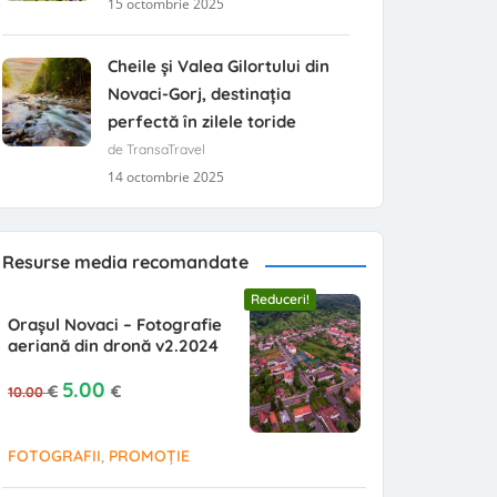
15 octombrie 2025
Cheile și Valea Gilortului din
Novaci-Gorj, destinația
perfectă în zilele toride
de TransaTravel
14 octombrie 2025
Resurse media recomandate
Reduceri!
Orașul Novaci – Fotografie
aeriană din dronă v2.2024
Prețul inițial a fost: 10.00 €.
Prețul curent este: 5.00 €.
5.00
€
€
10.00
,
FOTOGRAFII
PROMOȚIE