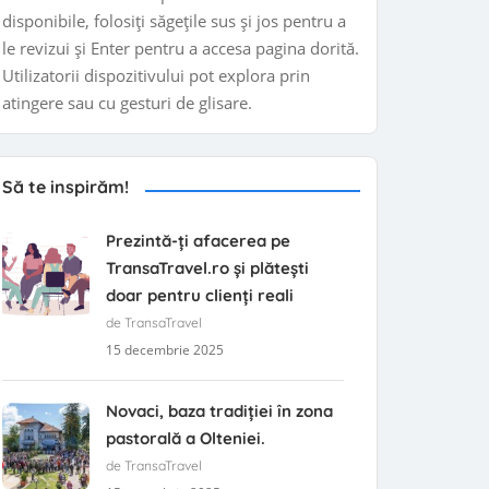
disponibile, folosiți săgețile sus și jos pentru a
le revizui și Enter pentru a accesa pagina dorită.
Utilizatorii dispozitivului pot explora prin
atingere sau cu gesturi de glisare.
Să te inspirăm!
Prezintă-ți afacerea pe
TransaTravel.ro și plătești
doar pentru clienți reali
de TransaTravel
15 decembrie 2025
Novaci, baza tradiției în zona
pastorală a Olteniei.
de TransaTravel