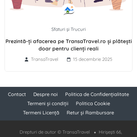
Sfaturi și Trucuri
Prezintă-ți afacerea pe TransaTravel.ro și plătești
doar pentru clienți reali
TransaTravel
15 decembrie 2025
Contact
Despre noi
Politica de Confidențialitate
Termeni și condiții
Politica Cookie
Termeni Licență
Retur și Rambursare
Drepturi de autor © TransaTravel
Hirișești 66,