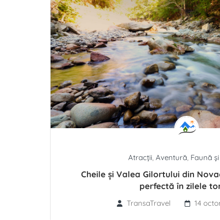
Atracții
,
Aventură
,
Faună și
Cheile și Valea Gilortului din Nova
perfectă în zilele to
TransaTravel
14 octo