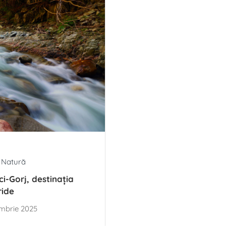
 Natură
ci-Gorj, destinația
ride
mbrie 2025